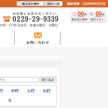
最終更新：2026年08月07日
00
00
件
件
最近見た物件
検討リスト
00～17:00
定休日：毎週火曜日・水曜日
行
や行
ら行
わ行
ろ