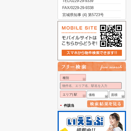
TEL/0229-29-9339
FAX/0229-29-9338
宮城県知事 (4) 第5723号
種別
エリア| 駅
価格
面積
-
件該当