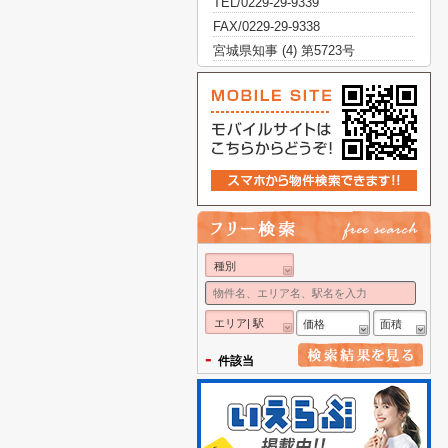
TEL/0229-29-9339
FAX/0229-29-9338
宮城県知事 (4) 第5723号
種別
エリア| 駅
価格
面積
-
件該当