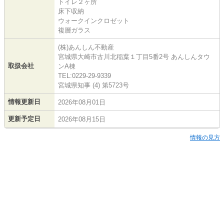
トイレ２ヶ所
床下収納
ウォークインクロゼット
複層ガラス
(株)あんしん不動産
宮城県大崎市古川北稲葉１丁目5番2号 あんしんタウ
取扱会社
ンA棟
TEL:0229-29-9339
宮城県知事 (4) 第5723号
情報更新日
2026年08月01日
更新予定日
2026年08月15日
情報の見方