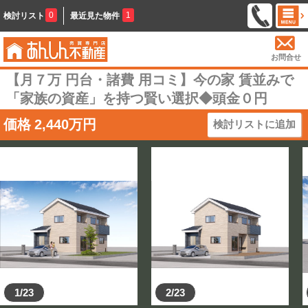
0
1
検討リスト
最近見た物件
お問合せ
【月７万 円台・諸費 用コミ】今の家 賃並みで
「家族の資産」を持つ賢い選択◆頭金０円
価格
2,440
万円
検討リストに追加
1/23
2/23