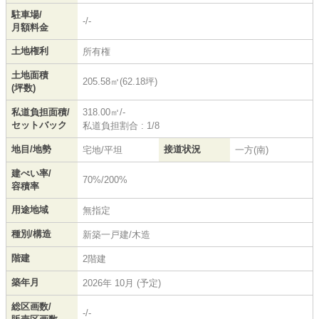
駐車場/
-/-
月額料金
土地権利
所有権
土地面積
205.58㎡(62.18坪)
(坪数)
私道負担面積/
318.00㎡/-
セットバック
私道負担割合 : 1/8
地目/地勢
接道状況
宅地/平坦
一方(南)
建ぺい率/
70%/200%
容積率
用途地域
無指定
種別/構造
新築一戸建/木造
階建
2階建
築年月
2026年 10月 (予定)
総区画数/
-/-