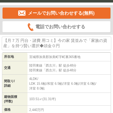
メールでお問い合わせする(無料)
電話でお問い合わせする
【月７万 円台・諸費 用コミ】今の家 賃並みで「家族の資
産」を持つ賢い選択◆頭金０円
所在地
宮城県
加美郡加美町
字町裏
365番地
陸羽東線
「
西古川
」駅 徒歩48分
交通
陸羽東線
「
西古川
」駅 徒歩48分
4LDK/
間取り/
LDK 15.6帖
/
和室 6.5帖
/
洋室 6.0帖
/
洋室 6.0帖
/
詳細
洋室 8.0帖
建物面積
103.51㎡(31.31坪)
(坪数)
価格
2,440万円