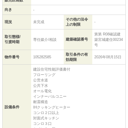
販売区画数
向き
-
その他の法令
現況
未完成
-
上の制限
第第 R08確認建
取引態様/
建築確認番号
専任媒介/相談
築宮城建住00234
引渡時期
号
取引条件の有
物件番号
105282585
2026年08月15日
効期限
建設住宅性能評価書付
フローリング
公営水道
公共下水
オール電化
インナーバルコニー
耐震構造
設備条件
IHクッキングヒーター
コンロ２口以上
対面式キッチン
コンロ３口