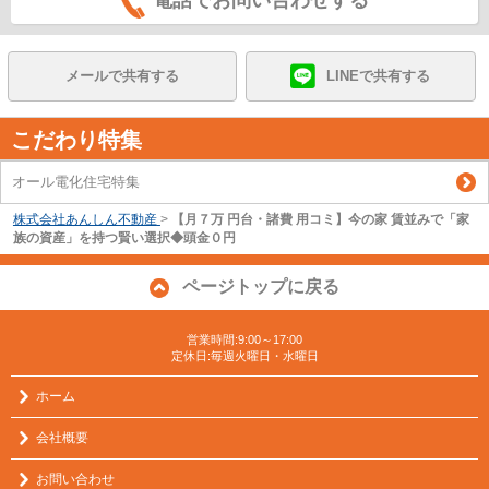
メールで共有する
LINEで共有する
こだわり特集
オール電化住宅特集
株式会社あんしん不動産
>
【月７万 円台・諸費 用コミ】今の家 賃並みで「家
族の資産」を持つ賢い選択◆頭金０円
ページトップに戻る
営業時間:9:00～17:00
定休日:毎週火曜日・水曜日
ホーム
会社概要
お問い合わせ