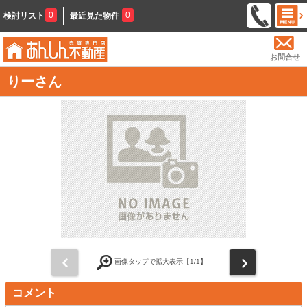
0
0
検討リスト
最近見た物件
お問合せ
りーさん
前
次
画像タップで拡大表示【
1
/1】
コメント