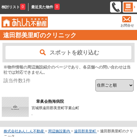
0
0
検討リスト
最近見た物件
お問合せ
遠田郡美里町のクリニック
スポットを絞り込む
※物件情報の周辺施設紹介のページであり、各店舗への問い合わせは当
社では対応できません。
該当件数
1
件
章眞会熱海病院
宮城県遠田郡美里町字素山町
-
株式会社あんしん不動産
>
周辺施設案内
>
遠田郡美里町
>
遠田郡美里町のクリ
ニック