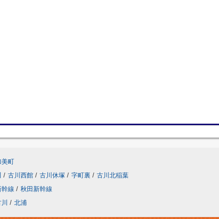
加美町
川
/
古川西館
/
古川休塚
/
字町裏
/
古川北稲葉
新幹線
/
秋田新幹線
古川
/
北浦