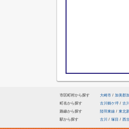
市区町村から探す
大崎市
/
加美郡
町名から探す
古川鶴ケ埣
/
古
路線から探す
陸羽東線
/
東北
駅から探す
古川
/
塚目
/
西