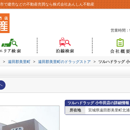
崎市で建売などの不動産売買なら株式会社あんしん不動産
営業時間：9:
内
>
遠田郡美里町
>
遠田郡美里町のドラッグストア
>
ツルハドラッグ 
へ
ツルハドラッグ 小牛田店の詳細情報
所在地
宮城県遠田郡美里町北浦