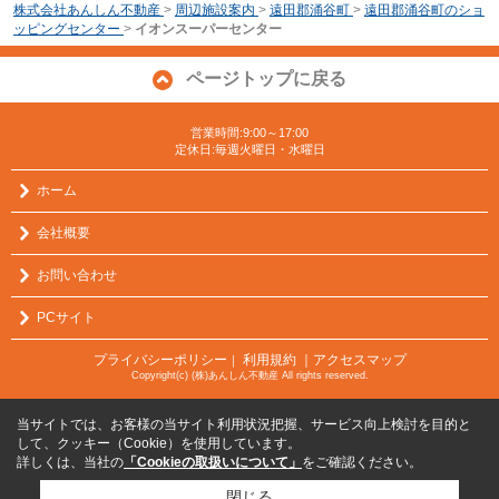
株式会社あんしん不動産
>
周辺施設案内
>
遠田郡涌谷町
>
遠田郡涌谷町のショ
ッピングセンター
>
イオンスーパーセンター
ページトップに戻る
営業時間:9:00～17:00
定休日:毎週火曜日・水曜日
ホーム
会社概要
お問い合わせ
PCサイト
プライバシーポリシー
利用規約
｜アクセスマップ
｜
Copyright(c) (株)あんしん不動産 All rights reserved.
当サイトでは、お客様の当サイト利用状況把握、サービス向上検討を目的と
して、クッキー（Cookie）を使用しています。
詳しくは、当社の
「Cookieの取扱いについて」
をご確認ください。
閉じる