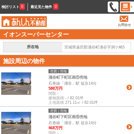
0
0
検討リスト
最近見た物件
お問合せ
イオンスーパーセンター
所在地
宮城県遠田郡涌谷町涌谷字洞ケ崎5
施設周辺の物件
売買｜売地
涌谷町下町区画⑪売地
石巻線「涌谷」駅 徒歩14分
588万円
間取:
-
建物面積:
- / 82.01坪
土地面積:
271.11㎡ / 82.01坪
売買｜売地
涌谷町下町区画⑥売地
石巻線「涌谷」駅 徒歩14分
468万円
間取:
-