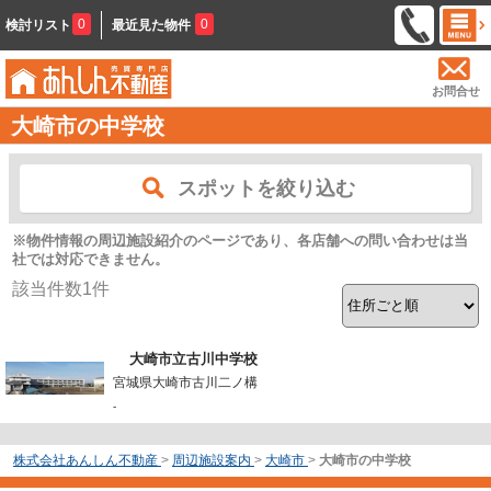
0
0
検討リスト
最近見た物件
お問合せ
大崎市の中学校
スポットを絞り込む
※物件情報の周辺施設紹介のページであり、各店舗への問い合わせは当
社では対応できません。
該当件数
1
件
大崎市立古川中学校
宮城県大崎市古川二ノ構
-
株式会社あんしん不動産
>
周辺施設案内
>
大崎市
>
大崎市の中学校