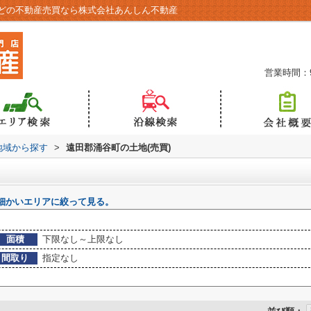
どの不動産売買なら株式会社あんしん不動産
営業時間：9:
)地域から探す
>
遠田郡涌谷町の土地(売買)
細かいエリアに絞って見る。
面積
下限なし～上限なし
間取り
指定なし