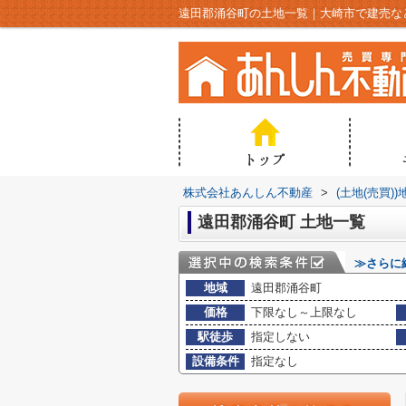
遠田郡涌谷町の土地一覧｜大崎市で建売な
株式会社あんしん不動産
>
(土地(売買)
遠田郡涌谷町 土地一覧
≫さらに
地域
遠田郡涌谷町
価格
下限なし～上限なし
駅徒歩
指定しない
設備条件
指定なし