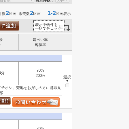
表示件数：
2
2
1-2
件数
区画 販売数
区画
区画表示
表示中物件を
一括でチェック
歩
建ぺい率
歩
容積率
70%
4分
200%
選択
▼
でイチオシ。売地をお探しの方に是非見
..
70%