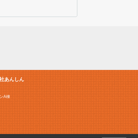
社あんしん
ンA棟