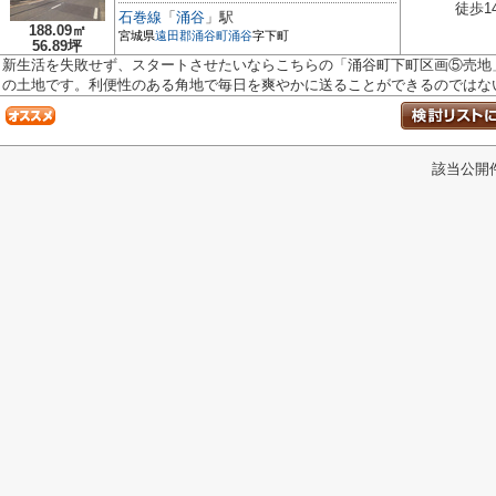
徒歩1
石巻線
「
涌谷
」駅
188.09㎡
宮城県
遠田郡涌谷町
涌谷
字下町
56.89坪
新生活を失敗せず、スタートさせたいならこちらの「涌谷町下町区画⑤売地」
の土地です。利便性のある角地で毎日を爽やかに送ることができるのではない.
該当公開