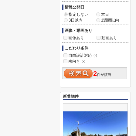
情報公開日
指定しない
本日
3日以内
1週間以内
画像・動画あり
画像あり
動画あり
こだわり条件
自由設計対応
(-)
南向き
(-)
2
件が該当
新着物件