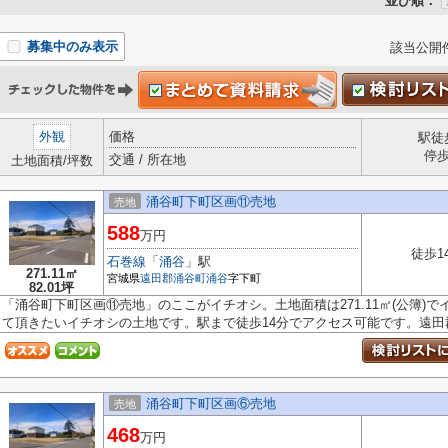
並び順：
募集中のみ表示
該当公開
外観
価格
駅徒
停
交通 / 所在地
土地面積/坪数
涌谷町下町区画⑪売地
売地
588
万円
徒歩1
石巻線
「
涌谷
」駅
271.11㎡
宮城県
遠田郡涌谷町
涌谷
字下町
82.01坪
「涌谷町下町区画⑪売地」のここがイチオシ。土地面積は271.11㎡(公簿)
て頂きたいイチオシの土地です。駅まで徒歩14分でアクセス可能です。遠田郡.
涌谷町下町区画⑥売地
売地
468
万円