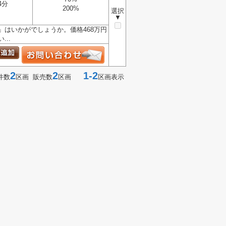
4分
200%
選択
▼
はいかがでしょうか。価格468万円
..
2
2
1-2
件数
区画 販売数
区画
区画表示