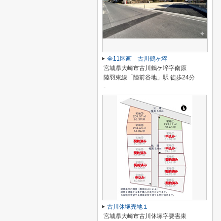
全11区画 古川鶴ヶ埣
宮城県大崎市古川鶴ケ埣字南原
陸羽東線「陸前谷地」駅 徒歩24分
-
古川休塚売地１
宮城県大崎市古川休塚字要害東