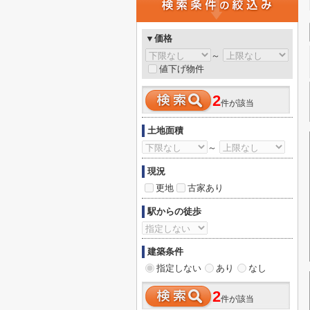
▼価格
～
値下げ物件
2
件が該当
土地面積
～
現況
更地
古家あり
駅からの徒歩
建築条件
指定しない
あり
なし
2
件が該当