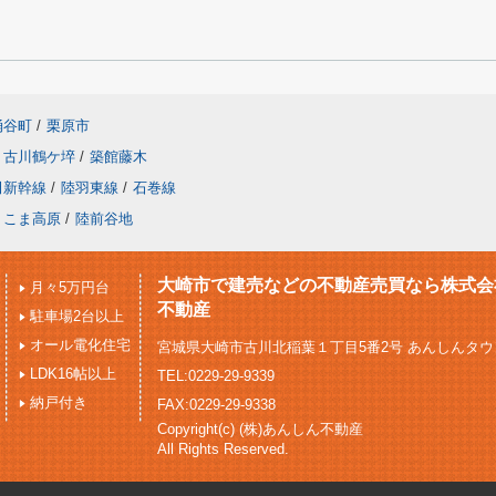
涌谷町
/
栗原市
古川鶴ケ埣
/
築館藤木
田新幹線
/
陸羽東線
/
石巻線
りこま高原
/
陸前谷地
大崎市で建売などの不動産売買なら株式会
月々5万円台
不動産
駐車場2台以上
オール電化住宅
宮城県大崎市古川北稲葉１丁目5番2号 あんしんタウ
LDK16帖以上
TEL:0229-29-9339
納戸付き
FAX:0229-29-9338
Copyright(c) (株)あんしん不動産
All Rights Reserved.