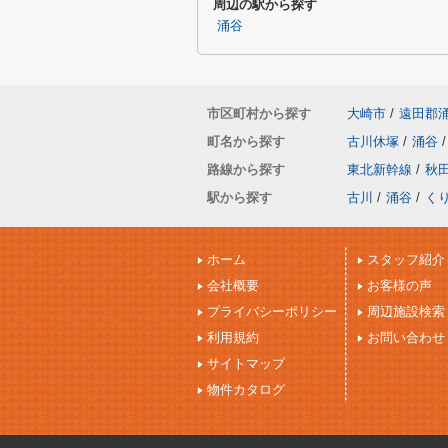
周辺の駅から探す
涌谷
市区町村から探す
大崎市
/
遠田郡
町名から探す
古川休塚
/
涌谷
/
路線から探す
東北新幹線
/
秋
駅から探す
古川
/
涌谷
/
く
ホーム
スタッフ紹介
会社概要
お客様の声
プライバシーポリシー
周辺施設検索
利用規約
お問い合わせ
サイトマップ
物件カタログ